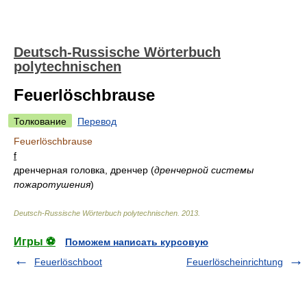
Deutsch-Russische Wörterbuch
polytechnischen
Feuerlöschbrause
Толкование
Перевод
Feuerlöschbrause
f
дренчерная головка, дренчер
(
дренчерной системы
пожаротушения
)
Deutsch-Russische Wörterbuch polytechnischen
.
2013
.
Игры ⚽
Поможем написать курсовую
Feuerlöschboot
Feuerlöscheinrichtung